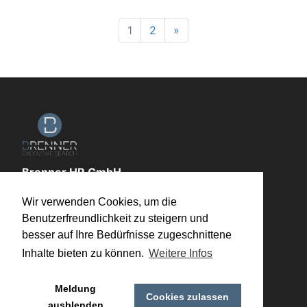
Vor
1
2
»
Brenner HR GmbH
Steige 1
Wir verwenden Cookies, um die
89564 Auernheim
Benutzerfreundlichkeit zu steigern und
info@brenner-hr.de
besser auf Ihre Bedürfnisse zugeschnittene
+49 174 4077000
Inhalte bieten zu können.
Weitere Infos
Copyright © Brenner HR GmbH
Zurück zur Homepage
Meldung
Cookies zulassen
ausblenden